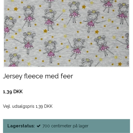
Jersey fleece med feer
1,39 DKK
Vejl. udsalgspris 1,39 DKK
Lagerstatus:
700
centimeter
på lager