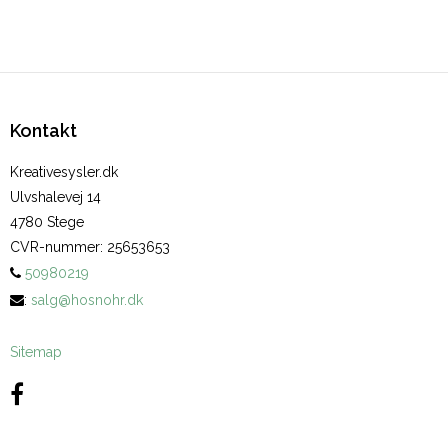
Kontakt
Kreativesysler.dk
Ulvshalevej 14
4780 Stege
CVR-nummer
:
25653653
50980219
:
salg@hosnohr.dk
Sitemap