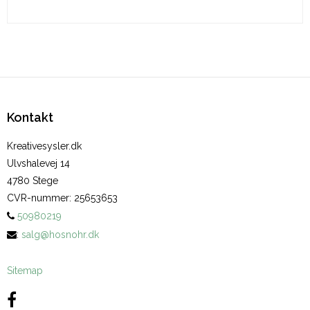
Kontakt
Kreativesysler.dk
Ulvshalevej 14
4780 Stege
CVR-nummer
:
25653653
50980219
:
salg@hosnohr.dk
Sitemap