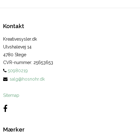
Kontakt
Kreativesysler.dk
Ulvshalevej 14
4780 Stege
CVR-nummer
:
25653653
50980219
:
salg@hosnohr.dk
Sitemap
Mærker