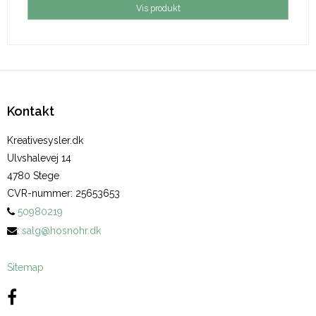
Vis produkt
Kontakt
Kreativesysler.dk
Ulvshalevej 14
4780 Stege
CVR-nummer
:
25653653
50980219
:
salg@hosnohr.dk
Sitemap