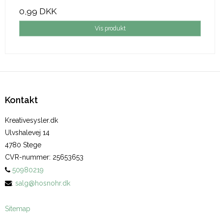
0,99 DKK
Vis produkt
Kontakt
Kreativesysler.dk
Ulvshalevej 14
4780 Stege
CVR-nummer
:
25653653
50980219
:
salg@hosnohr.dk
Sitemap