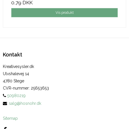
0,79 DKK
Vis produkt
Kontakt
Kreativesysler.dk
Ulvshalevej 14
4780 Stege
CVR-nummer
:
25653653
50980219
:
salg@hosnohr.dk
Sitemap