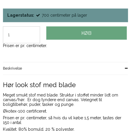
Lagerstatus:
700
centimeter
på lager
KØB
Prisen er pr. centimeter.
Beskrivelse
Hør look stof med blade
Meget smukt stof med blade. Struktur i stoffet minder lidt om
canvas/hør. Er dog tyndere end canvas. Velegnet til
boligtilbehør, puder, tasker og punge.
Økotex-100 certificeret.
Prisen er pr. centimeter, så hvis du vil købe 1,5 meter, tastes der
150 i antal
Kvalitet: 80% bomuld, 20 % polyester.