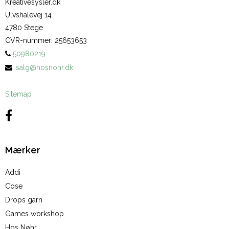
Kreativesysler.dk
Ulvshalevej 14
4780 Stege
CVR-nummer
:
25653653
50980219
:
salg@hosnohr.dk
Sitemap
Mærker
Addi
Cose
Drops garn
Games workshop
Hos Nøhr