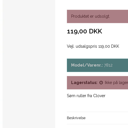
Produktet er udsolgt.
119,00 DKK
Vejl. udsalgspris 119,00 DKK
Model/Varenr.:
7812
Lagerstatus:
Ikke på lage
Søm ruller fra Clover
Beskrivelse